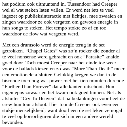
het podium ook uitmuntend in. Tussendoor had Creeper
wel al wat steken laten vallen. Er werd net iets te veel
ingezet op publieksinteractie met lichtjes, mee zwaaien en
zingen waardoor ze ook vergaten om gewoon energie in
hun songs te steken. Het tempo stokte zo af en toe
waardoor de flow wat vergeten werd.
Met een drumsolo werd de energie terug in de set
getrokken. “Chapel Gates” was zo’n rocker die zonder al
te veel nonsense werd gebracht en ook “Parasite” knalde
goed door. Toch moest Creeper naar het einde toe weer
voor de ballads kiezen en zo was “More Than Death” meer
een emotionele afsluiter. Gelukkig kregen we dan in de
bisronde toch nog wat power met het tien minuten durende
“Further Than Forever” dat alle kanten uitschoot. Hun
eigen epos zowaar en het kwam ook goed binnen. Net als
afsluiter “Cry To Heaven” dat na bedankingen voor heel de
crew hun tour afsloot. Hier toonde Creeper ook even een
stukje menselijkheid, want doorheen de set leken ze nogal
te veel op horrorfiguren die zich in een andere wereld
bevonden.