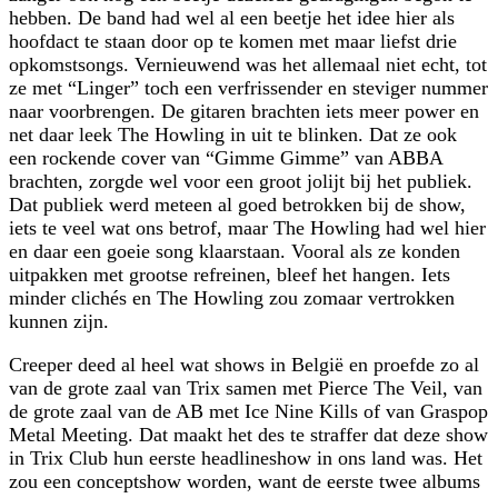
hebben. De band had wel al een beetje het idee hier als
hoofdact te staan door op te komen met maar liefst drie
opkomstsongs. Vernieuwend was het allemaal niet echt, tot
ze met “Linger” toch een verfrissender en steviger nummer
naar voorbrengen. De gitaren brachten iets meer power en
net daar leek The Howling in uit te blinken. Dat ze ook
een rockende cover van “Gimme Gimme” van ABBA
brachten, zorgde wel voor een groot jolijt bij het publiek.
Dat publiek werd meteen al goed betrokken bij de show,
iets te veel wat ons betrof, maar The Howling had wel hier
en daar een goeie song klaarstaan. Vooral als ze konden
uitpakken met grootse refreinen, bleef het hangen. Iets
minder clichés en The Howling zou zomaar vertrokken
kunnen zijn.
Creeper deed al heel wat shows in België en proefde zo al
van de grote zaal van Trix samen met Pierce The Veil, van
de grote zaal van de AB met Ice Nine Kills of van Graspop
Metal Meeting. Dat maakt het des te straffer dat deze show
in Trix Club hun eerste headlineshow in ons land was. Het
zou een conceptshow worden, want de eerste twee albums