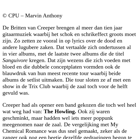
© CPU – Marvin Anthony
De Britten van Creeper brengen al meer dan tien jaar
gitaarmuziek waarbij het schok en schrikeffect groots moet
zijn. Zo zetten ze vooral in op lyrics over de dood en
andere lugubere zaken. Dat vertaalde zich ondertussen al
in vier albums, met de laatste twee albums die de titel
Sanguivore
kregen. Dat zijn wezens die zich voeden met
bloed en die dubbele conceptplaten vormden ook de
blauwdruk van hun meest recente tour waarbij beide
albums de setlist uitmaken. Die tour sloten ze af met een
show in de Trix Club waarbij de zaal toch voor de helft
gevuld was.
Creeper had als opener een band gekozen die toch wel heel
wat weg had van:
The Howling.
Ook zij waren
geschminkt, maar hadden wel iets meer poppunk
meegenomen naar de zaal. De vergelijking met My
Chemical Romance was dus snel gemaakt, zeker als de
zanger ook nog een beetje dezelfde gedragingen begon te