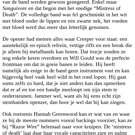
van de band werden gewoon genegeerd. Enkel maar
Sanguivore
en dat begon met het snedige “Mistress of
Death”. De volledige band was fel geschminkt in het wit
met bloed onder de lippen en een zwarte nek, het voeden
met bloed werd dus meer dan letterlijk genomen.
De opener had meteen alles waar Creeper voor staat: een
aanstekelijk en episch refrein, vettige riffs en een break die
je alleen bij metalbands kan horen. Dat trucje zouden ze
nog enkele keren overdoen en Will Gould was de perfecte
frontman om dat in goeie banen te leiden. Hij heeft
namelijk als enige in de band geen instrument vast en kan
bijgevolg heel vaak heel wild in het rond lopen. Hij gaat
soms zelfs zo hard, dat je niet anders kan dan opmerken
dat er af en toe een bandje meeloopt om zijn stem te
ondersteunen. Jammer wel, want als hij eens echt zijn
stembanden openzet, dan hoor je wel dat hij kan zingen.
Ook toetsenis Hannah Greenwood kan er wat van en waar
ze bij de meeste nummers vooral backings voorziet, kan ze
bij “Razor Wire” helemaal naar voor kruipen. De ‘mistress
of death’ laat daar haar vocale capaciteiten zien en palmt