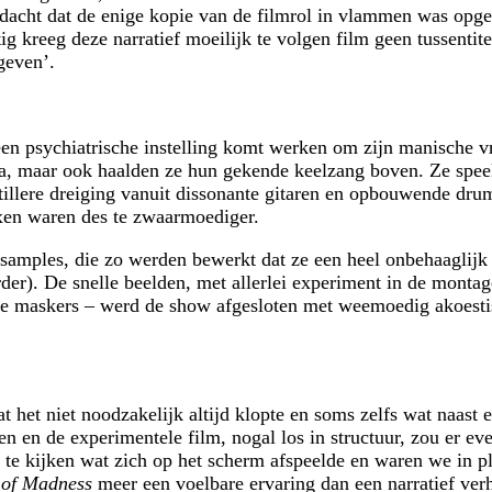
cht dat de enige kopie van de filmrol in vlammen was opgeg
tig kreeg deze narratief moeilijk te volgen film geen tussenti
geven’.
 een psychiatrische instelling komt werken om zijn manische 
a, maar ook haalden ze hun gekende keelzang boven. Ze speeld
illere dreiging vanuit dissonante gitaren en opbouwende dru
axen waren des te zwaarmoediger.
samples, die zo werden bewerkt dat ze een heel onbehaaglijk
erder). De snelle beelden, met allerlei experiment in de monta
ge maskers – werd de show afgesloten met weemoedig akoestis
 het niet noodzakelijk altijd klopte en soms zelfs wat naast
en de experimentele film, nogal los in structuur, zou er eve
te kijken wat zich op het scherm afspeelde en waren we in pl
 of Madness
meer een voelbare ervaring dan een narratief verh