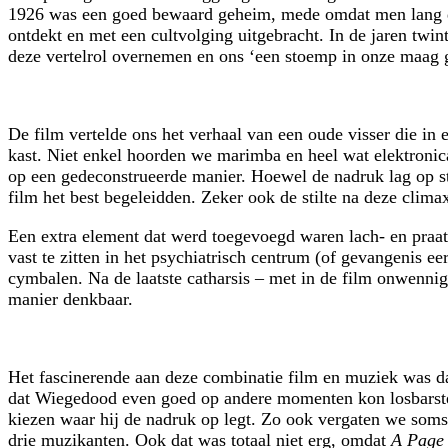
1926 was een goed bewaard geheim, mede omdat men lang da
ontdekt en met een cultvolging uitgebracht. In de jaren twin
deze vertelrol overnemen en ons ‘een stoemp in onze maag 
De film vertelde ons het verhaal van een oude visser die in
kast. Niet enkel hoorden we marimba en heel wat elektronic
op een gedeconstrueerde manier. Hoewel de nadruk lag op st
film het best begeleidden. Zeker ook de stilte na deze clim
Een extra element dat werd toegevoegd waren lach- en praat
vast te zitten in het psychiatrisch centrum (of gevangenis e
cymbalen. Na de laatste catharsis – met in de film onwenni
manier denkbaar.
Het fascinerende aan deze combinatie film en muziek was dat
dat Wiegedood even goed op andere momenten kon losbarsten 
kiezen waar hij de nadruk op legt. Zo ook vergaten we soms 
drie muzikanten. Ook dat was totaal niet erg, omdat
A Page