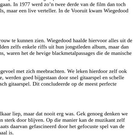
aan. In 1977 werd zo’n twee derde van de film dan toch
tels, maar een live verteller. In de Vooruit kwam Wiegedood
vrouw te kunnen zien. Wiegedood haalde hiervoor alles uit de
en zelfs enkele riffs uit hun jongstleden album, maar dan
ms, waren het de hevige blackmetalpassages die de manische
 gevoel met zich meebrachten. We leken hierdoor zelf ook
ge, werden goed bijgestaan door snel gitaarspel en schelle
ch gitaarspel. Dit concludeerde op de meest perfecte
 elkaar liep, maar dat nooit erg was. Gek genoeg denken we
n sterk door blijven. Op die manier kan de muzikant zelf
aats daarvan gefascineerd door het gefocuste spel van de
aal is.