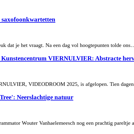
 saxofoonkwartetten
k dat je het vraagt. Na een dag vol hoogtepunten tolde ons
unstencentrum VIERNULVIER: Abstracte herwer
ERNULVIER, VIDEODROOM 2025, is afgelopen. Tien dagen la
ee': Neerslachtige natuur
ammator Wouter Vanhaelemeesch nog een prachtig pareltje ac