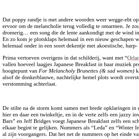
Dat poppy randje is met andere woorden weer wegge-ebt o
ervoor om de melancholie terug volledig te omarmen. Je zou 
dromerig… een song die de lente aankondigt met de wind in d
En zo kom je plotsklaps helemaal in een nieuw geschapen w
helemaal onder in een soort dekentje met akoestische, harp- 
Prima vertoeven overigens in dat schilderij, want met “
Orla
vallen hoeveel laagjes Japanese Breakfast in haar muziek pr
hoogtepunt van
For Melancholy Brunettes (& sad women)
k
alsof de donkerblauwe, nachtelijke hemel plots wordt overs
verstomming achterlaat.
De stilte na de storm komt samen met brede opklaringen in d
hier en daar een twinkeltje, en in de verte zelfs een jazzy 
Bars” en Jeff Bridges voegt Japanese Breakfast zelfs een sch
elkaar begint te gelijken. Nummers als “Leda” en “Winter In
al zijn voorgangers. Dat het net de nummers op het einde v