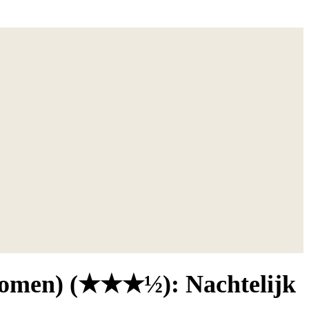
 women) (★★★½): Nachtelijk