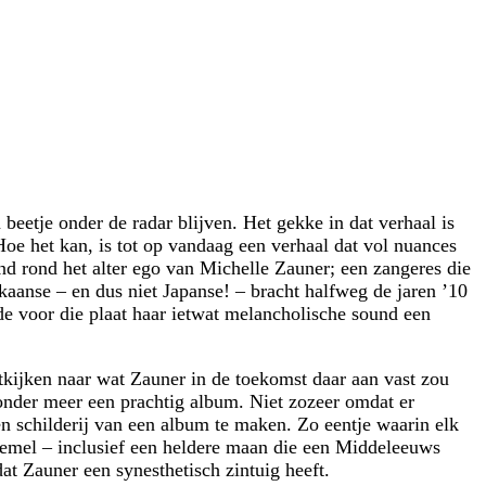
 beetje onder de radar blijven. Het gekke in dat verhaal is
 Hoe het kan, is tot op vandaag een verhaal dat vol nuances
nd rond het alter ego van Michelle Zauner; een zangeres die
anse – en dus niet Japanse! – bracht halfweg de jaren ’10
e voor die plaat haar ietwat melancholische sound een
tkijken naar wat Zauner in de toekomst daar aan vast zou
onder meer een prachtig album. Niet zozeer omdat er
n schilderij van een album te maken. Zo eentje waarin elk
nhemel – inclusief een heldere maan die een Middeleeuws
at Zauner een synesthetisch zintuig heeft.