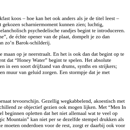
fast koos – hoe kan het ook anders als je de titel leest –
t gekozen scharniermoment kunnen zien; luchtig,
lancholisch psychedelische randjes begint te introduceren.
”, de échte opener van de plaat, dompelt je zo dan
an zo’n Barok-schilderij.
ie maan op je neerstraalt. En het is ook dan dat begint op te
ent dat “Honey Water” begint te spelen. Het absolute
en in een soort drijfzand van drums, synths en strijkers;
een muur van geluid zorgen. Een stormpje dat je met
ornaat tevoorschijn. Gezellig wegkabbelend, akoestisch met
erschillend ze objectief gezien ook mogen lijken. Met “Men In
l beginnen opletten dat het niet allemaal wat te veel op
agic Mountain” kan niet per se dezelfde stempel drukken als
tje moeten onderdoen voor de rest, zorgt er daarbij ook voor