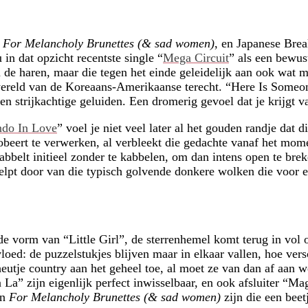
p
For Melancholy Brunettes (& sad women)
, en Japanese Break
in dat opzicht recentste single “
Mega Circuit
” als een bewus
e haren, maar die tegen het einde geleidelijk aan ook wat me
ereld van de Koreaans-Amerikaanse terecht. “Here Is Someone
en strijkachtige geluiden. Een dromerig gevoel dat je krijgt v
ndo In Love
” voel je niet veel later al het gouden randje dat d
obeert te verwerken, al verbleekt die gedachte vanaf het mom
abbelt initieel zonder te kabbelen, om dan intens open te brek
telpt door van die typisch golvende donkere wolken die voor 
e vorm van “Little Girl”, de sterrenhemel komt terug in vol 
invloed: de puzzelstukjes blijven maar in elkaar vallen, hoe v
eutje country aan het geheel toe, al moet ze van dan af aan we
 La” zijn eigenlijk perfect inwisselbaar, en ook afsluiter “M
an
For Melancholy Brunettes (& sad women)
zijn die een bee