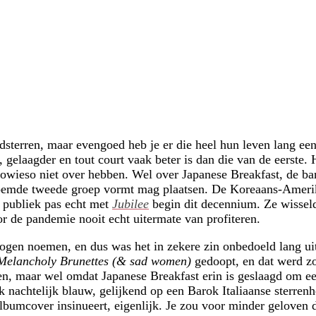
reldsterren, maar evengoed heb je er die heel hun leven lang een
, gelaagder en tout court vaak beter is dan die van de eerste.
sowieso niet over hebben. Wel over Japanese Breakfast, de ba
noemde tweede groep vormt mag plaatsen. De Koreaans-Amerika
re publiek pas echt met
Jubilee
begin dit decennium. Ze wisseld
r de pandemie nooit echt uitermate van profiteren.
 mogen noemen, en dus was het in zekere zin onbedoeld lang ui
Melancholy Brunettes (& sad women)
gedoopt, en dat werd z
n, maar wel omdat Japanese Breakfast erin is geslaagd om ee
k nachtelijk blauw, gelijkend op een Barok Italiaanse sterre
bumcover insinueert, eigenlijk. Je zou voor minder geloven d