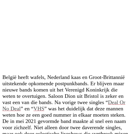
België heeft wafels, Nederland kaas en Groot-Brittannië
uitstekende opkomende postpunkbands. Er blijven maar
nieuwe bands komen uit het Verenigd Koninkrijk die
weten te overtuigen. Saloon Dion uit Bristol is zeker en
vast een van die bands. Na vorige twee singles “
Deal Or
No Deal
” en “
VHS
” was het duidelijk dat deze mannen
weten hoe ze een goed nummer in elkaar moeten steken.
De in mei 2021 gevormde band maakte al snel een naam
voor zichzelf. Niet alleen door twee daverende singles,
maar ook door eclectische liveshows die synthrock mixen