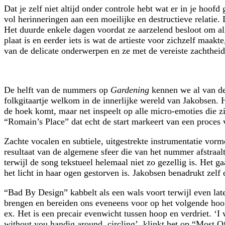
Dat je zelf niet altijd onder controle hebt wat er in je hoo
vol herinneringen aan een moeilijke en destructieve relatie.
Het duurde enkele dagen voordat ze aarzelend besloot om al
plaat is en eerder iets is wat de artieste voor zichzelf ma
van de delicate onderwerpen en ze met de vereiste zachthe
De helft van de nummers op
Gardening
kennen we al van de
folkgitaartje welkom in de innerlijke wereld van Jakobsen. 
de hoek komt, maar net inspeelt op alle micro-emoties die z
“Romain’s Place” dat echt de start markeert van een proces 
Zachte vocalen en subtiele, uitgestrekte instrumentatie vorm
resultaat van de algemene sfeer die van het nummer afstraalt
terwijl de song tekstueel helemaal niet zo gezellig is. Het g
het licht in haar ogen gestorven is. Jakobsen benadrukt zelf d
“Bad By Design” kabbelt als een wals voort terwijl even lat
brengen en bereiden ons eveneens voor op het volgende hoofd
ex. Het is een precair evenwicht tussen hoop en verdriet. ‘
without you handig around, circling’, klinkt het op “Most O