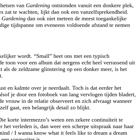
schetsen van
Gardening
ontstonden vanuit een donkere plek,
es zat te wachten, lijkt dan ook een vanzelfsprekendheid.
t
Gardening
dan ook niet meteen de meest toegankelijke
 nodige tijdspanne om eveneens voldoende afstand te nemen
lijker wordt. “Small” heet ons met een typisch
e toon voor een album dat nergens echt heel verrassend uit
t als de zeldzame glinstering op een donker meer, is het
t.
st en kalmte over je neerdaalt. Toch is dat eerder het
lsof je door een fotoboek van lang vervlogen tijden bladert,
 de vrouw in de relatie observeert en zich afvraagt wanneer
elf gaat, een belangrijk detail zo blijkt.
ie korte intermezzo’s weten een zekere continuïteit te
 het verleden is, dan weer een scherpe uitspraak naar haar
 mind / I wanna know what it feels like to dream a dream
een songwriter is.