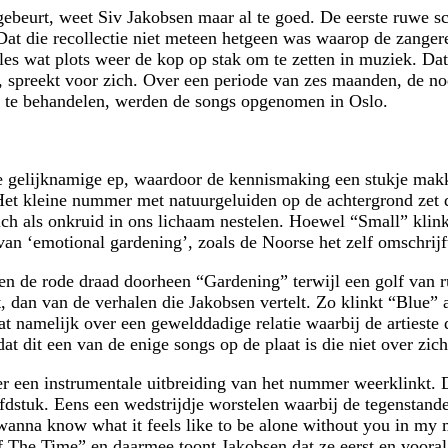
fd gebeurt, weet Siv Jakobsen maar al te goed. De eerste ruwe 
 Dat die recollectie niet meteen hetgeen was waarop de zanger
les wat plots weer de kop op stak om te zetten in muziek. Da
akte, spreekt voor zich. Over een periode van zes maanden, de
id te behandelen, werden de songs opgenomen in Oslo.
 gelijknamige ep, waardoor de kennismaking een stukje makke
Het kleine nummer met natuurgeluiden op de achtergrond zet d
ich als onkruid in ons lichaam nestelen. Hoewel “Small” klink
van ‘emotional gardening’, zoals de Noorse het zelf omschrijf
en de rode draad doorheen “Gardening” terwijl een golf van ru
, dan van de verhalen die Jakobsen vertelt. Zo klinkt “Blue” a
aat namelijk over een gewelddadige relatie waarbij de artieste
at dit een van de enige songs op de plaat is die niet over zichz
er een instrumentale uitbreiding van het nummer weerklinkt. D
stuk. Eens een wedstrijdje worstelen waarbij de tegenstander
I wanna know what it feels like to be alone without you in my
f The Time” en daarmee toont Jakobsen dat ze eerst en vooral 