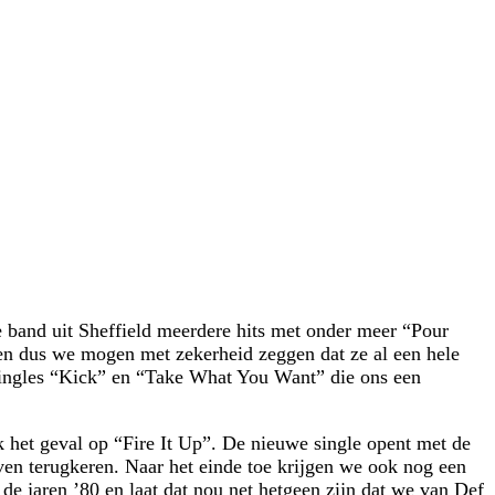
de band uit Sheffield meerdere hits met onder meer “Pour
en dus we mogen met zekerheid zeggen dat ze al een hele
singles “Kick” en “Take What You Want” die ons een
k het geval op “Fire It Up”. De nieuwe single opent met de
en terugkeren. Naar het einde toe krijgen we ook nog een
 de jaren ’80 en laat dat nou net hetgeen zijn dat we van Def