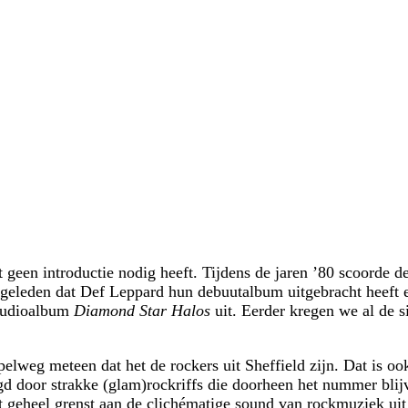
t geen introductie nodig heeft. Tijdens de jaren ’80 scoorde 
 geleden dat Def Leppard hun debuutalbum uitgebracht heeft 
studioalbum
Diamond Star Halos
uit. Eerder kregen we al de 
elweg meteen dat het de rockers uit Sheffield zijn. Dat is oo
 door strakke (glam)rockriffs die doorheen het nummer blijv
Het geheel grenst aan de clichématige sound van rockmuziek uit