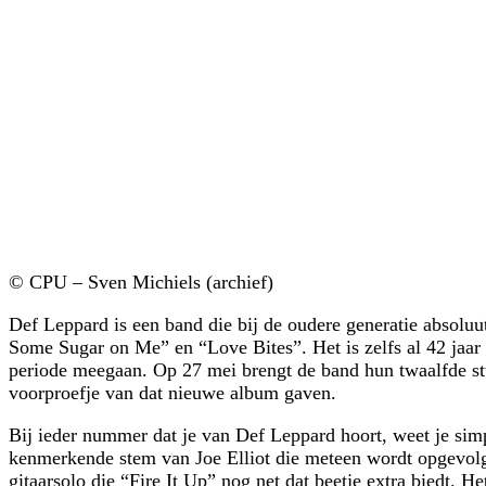
© CPU – Sven Michiels (archief)
Def Leppard is een band die bij de oudere generatie absoluu
Some Sugar on Me” en “Love Bites”. Het is zelfs al 42 jaar
periode meegaan. Op 27 mei brengt de band hun twaalfde 
voorproefje van dat nieuwe album gaven.
Bij ieder nummer dat je van Def Leppard hoort, weet je simp
kenmerkende stem van Joe Elliot die meteen wordt opgevolgd
gitaarsolo die “Fire It Up” nog net dat beetje extra biedt. 