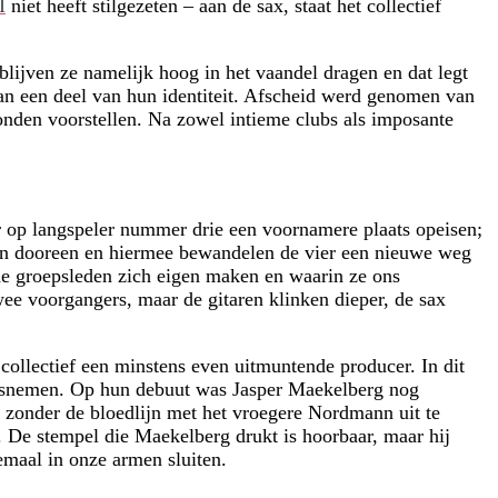
I
niet heeft stilgezeten – aan de sax, staat het collectief
ijven ze namelijk hoog in het vaandel dragen en dat legt
n een deel van hun identiteit. Afscheid werd genomen van
onden voorstellen. Na zowel intieme clubs als imposante
er op langspeler nummer drie een voornamere plaats opeisen;
jlen dooreen en hiermee bewandelen de vier een nieuwe weg
de groepsleden zich eigen maken en waarin ze ons
twee voorgangers, maar de gitaren klinken dieper, de sax
 collectief een minstens even uitmuntende producer. In dit
tsnemen. Op hun debuut was Jasper Maekelberg nog
 zonder de bloedlijn met het vroegere Nordmann uit te
. De stempel die Maekelberg drukt is hoorbaar, maar hij
emaal in onze armen sluiten.