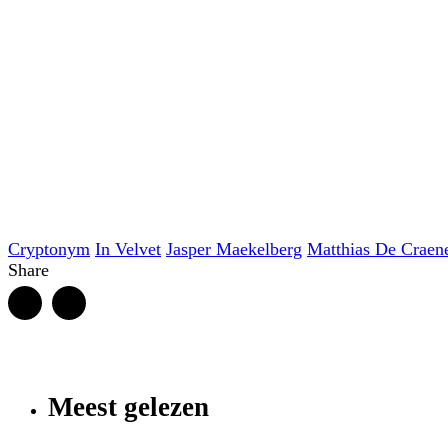
Cryptonym
In Velvet
Jasper Maekelberg
Matthias De Craen
Share
Meest gelezen