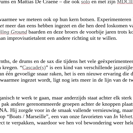
drums en Mattias De Craene – die ook
solo
en met zijn
MDCII
waarmee we meteen ook op hun kern botsen. Experimenteren bl
vet
meer dan eens hebben ingezet en die hen deed loskomen va
iling Ground
baarden en deze broers de voorbije jaren trots k
an improvisatietalent een andere richting uit te willen.
ynths, de drums en de sax die tijdens het vele geëxperimente
 kregen. “
Cascade(s)
” is een kind van verschillende jazzsti
n één gevoelige snaar raken, het is een nieuwe ervaring die 
 waarmee ingezet wordt, ligt nog iets meer in de lijn van de 
anisch te werk te gaan, maar anderzijds staat achter elk sterk
 pak andere gerenommeerde groepen achter de knoppen plaa
DNA. Hij zorgde voor in de smaak vallende vernieuwing, maar
 op “Boats / Marseille”, een van onze favorieten van
In Velvet
rfect te verpakken, waardoor we hen vol bewondering weer hel