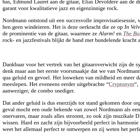
bas, Edmund Lauret aan de gitaar, Elias Devoldere aan de 
garant voor kwalitatieve jazz en eigenzinnige rock.
Nordmann ontstond uit een succesvolle improvisatiesessie, 
hen geen windeieren. Het is deze oerkracht die ze op
In Vel
de prominentie van de gitaar, waarmee ze
Alarm!
en
The Bo
rock- en jazzfestivals blijkt de band met bundelende kracht a
Dankbaar voor het vertrek van het gitaaroverwicht zijn de s
denk maar aan het eerste voorsmaakje dat we van Nordmann
qua geluid en gevoel. Het losweken van mildheid en meer da
meeslepen.
Het eveneens eerder uitgebrachte “
Cryptonym
“,
aanweziger, de combo snediger.
Dat ander geluid is dus enerzijds tot stand gekomen door org
geval mocht een oude bekende van zowel Nordmann als een
onervaren, maar zoals alles stroomt, zo ook zijn muzikale 
wissen. Hard en zacht zijn bijvoorbeeld perfect in harmonie
weet het allemaal perfect te ontwerpen en zij weten het pe