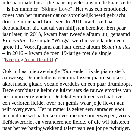
internationale hits – die haar bij vele fans op de kaart zette
– is het nummer “
Skinny Love
“. Het was een emotionele
cover van het nummer dat oorspronkelijk werd gebracht
door de indieband Bon Iver. In 2011 bracht ze haar
debuutalbum uit, dat tal van hitlijsten bereikte. Een paar
jaar later, in 2013, kwam haar tweede album uit, genaamd
Fire within
. De single “Wings” werd in vele landen een
grote hit. Voorafgaand aan haar derde album
Beautiful lies
– in 2016 – kwam de toen 19-jarige met de single
“
Keeping Your Head Up
“.
Ook in haar nieuwe single “Surrender” is de piano sterk
aanwezig. De melodie is een mix tussen piano, strijkers,
akoestische gitaar, vocale overdubs en een paar drumloops.
Deze combinatie helpt de luisteraars de rauwe emoties van
het nummer te voelen. De tekst vertelt een verhaal over
een verloren liefde, over het gemis waar je je liever aan
wilt overgeven. Het nummer is zeker een aanrader voor
iemand die wil nadenken over diepere onderwerpen, zoals
liefdesverdriet en veranderende liefde, of die wil luisteren
naar het verbazingwekkend talent van een jonge twintiger.