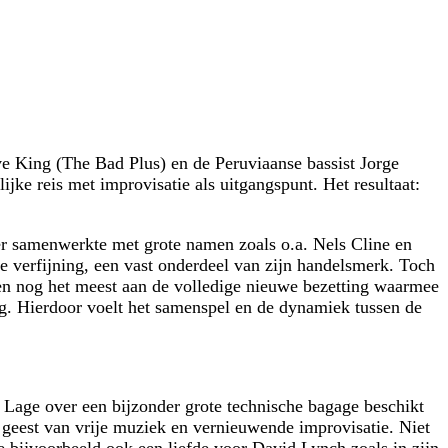
e King (The Bad Plus) en de Peruviaanse bassist Jorge
ijke reis met improvisatie als uitgangspunt. Het resultaat:
der samenwerkte met grote namen zoals o.a. Nels Cline en
e verfijning, een vast onderdeel van zijn handelsmerk. Toch
hien nog het meest aan de volledige nieuwe bezetting waarmee
g. Hierdoor voelt het samenspel en de dynamiek tussen de
 Lage over een bijzonder grote technische bagage beschikt
n geest van vrije muziek en vernieuwende improvisatie. Niet
bijvoorbeeld ook een liefde voor David Lynch zoals in zijn