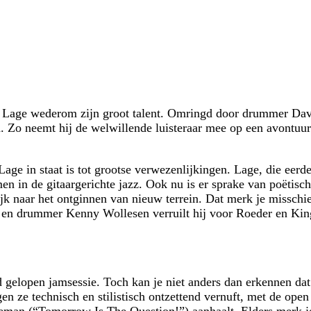
an Lage wederom zijn groot talent. Omringd door drummer Dav
d. Zo neemt hij de welwillende luisteraar mee op een avontuurl
age in staat is tot grootse verwezenlijkingen. Lage, die eer
 in de gitaargerichte jazz. Ook nu is er sprake van poëtisch
lijk naar het ontginnen van nieuw terrein. Dat merk je missc
y en drummer Kenny Wollesen verruilt hij voor Roeder en Kin
 gelopen jamsessie. Toch kan je niet anders dan erkennen dat
n ze technisch en stilistisch ontzettend vernuft, met de ope
man (“Tomorrow Is The Question!”) aanhaalt. Elders merk je 