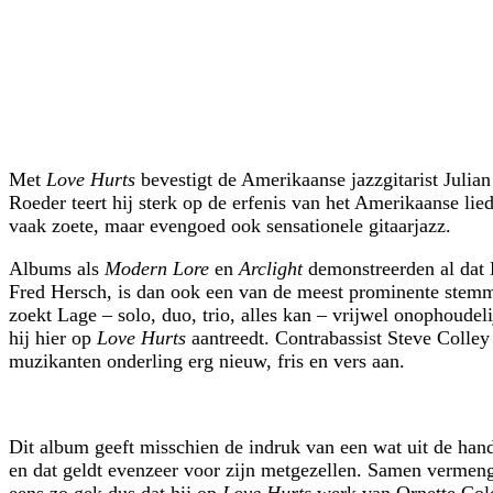
Met
Love Hurts
bevestigt de Amerikaanse jazzgitarist Juli
Roeder teert hij sterk op de erfenis van het Amerikaanse lie
vaak zoete, maar evengoed ook sensationele gitaarjazz.
Albums als
Modern Lore
en
Arclight
demonstreerden al dat L
Fred Hersch, is dan ook een van de meest prominente stemmen
zoekt Lage – solo, duo, trio, alles kan – vrijwel onophoude
hij hier op
Love Hurts
aantreedt. Contrabassist Steve Colle
muzikanten onderling erg nieuw, fris en vers aan.
Dit album geeft misschien de indruk van een wat uit de hand
en dat geldt evenzeer voor zijn metgezellen. Samen vermenge
eens zo gek dus dat hij op
Love Hurts
werk van Ornette Cole