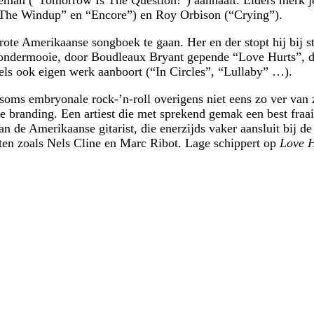
 (“The Windup” en “Encore”) en Roy Orbison (“Crying”).
ote Amerikaanse songboek te gaan. Her en der stopt hij bij sta
ndermooie, door Boudleaux Bryant gepende “Love Hurts”, die h
deels ook eigen werk aanboort (“In Circles”, “Lullaby” …).
soms embryonale rock-’n-roll overigens niet eens zo ver van 
de branding. Een artiest die met sprekend gemak een best fra
de Amerikaanse gitarist, die enerzijds vaker aansluit bij de g
isten zoals Nels Cline en Marc Ribot. Lage schippert op
Love H