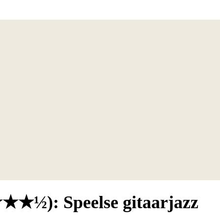
★★★½): Speelse gitaarjazz