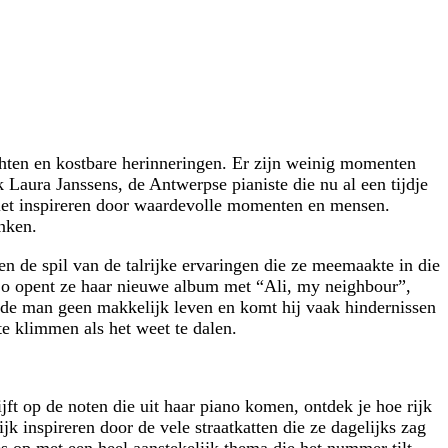
chten en kostbare herinneringen. Er zijn weinig momenten
k Laura Janssens, de Antwerpse pianiste die nu al een tijdje
liet inspireren door waardevolle momenten en mensen.
nken.
 en de spil van de talrijke ervaringen die ze meemaakte in die
. Zo opent ze haar nieuwe album met “Ali, my neighbour”,
 de man geen makkelijk leven en komt hij vaak hindernissen
te klimmen als het weet te dalen.
ft op de noten die uit haar piano komen, ontdek je hoe rijk
jk inspireren door de vele straatkatten die ze dagelijks zag
es op met een heel aanstekelijk thema die het nummer tilt