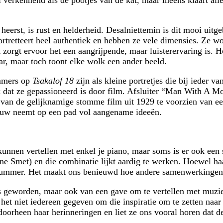
heerst, is rust en helderheid. Desalniettemin is dit mooi uit
ortretteert heel authentiek en hebben ze vele dimensies. Ze w
orgt ervoor het een aangrijpende, maar luisterervaring is. He
r, maar toch toont elke wolk een ander beeld.
ummers op
Tsakalof 18
zijn als kleine portretjes die bij ieder
k dat ze gepassioneerd is door film. Afsluiter “Man With A M
 van de gelijknamige stomme film uit 1929 te voorzien van ee
touw neemt op een pad vol aangename ideeën.
e kunnen vertellen met enkel je piano, maar soms is er ook ee
 Smet) en die combinatie lijkt aardig te werken. Hoewel haa
 nummer. Het maakt ons benieuwd hoe andere samenwerkingen
eis geworden, maar ook van een gave om te vertellen met muzie
et niet iedereen gegeven om die inspiratie om te zetten naar 
orheen haar herinneringen en liet ze ons vooral horen dat d