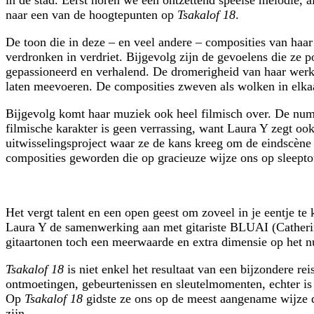
naar een van de hoogtepunten op
Tsakalof 18
.
De toon die in deze – en veel andere – composities van haar 
verdronken in verdriet. Bijgevolg zijn de gevoelens die ze p
gepassioneerd en verhalend. De dromerigheid van haar werk z
laten meevoeren. De composities zweven als wolken in elkaa
Bijgevolg komt haar muziek ook heel filmisch over. De n
filmische karakter is geen verrassing, want Laura Y zegt oo
uitwisselingsproject waar ze de kans kreeg om de eindscène
composities geworden die op gracieuze wijze ons op sleep
Het vergt talent en een open geest om zoveel in je eentje t
Laura Y de samenwerking aan met gitariste BLUAI (Catherine
gitaartonen toch een meerwaarde en extra dimensie op het
Tsakalof 18
is niet enkel het resultaat van een bijzondere r
ontmoetingen, gebeurtenissen en sleutelmomenten, echter is h
Op
Tsakalof 18
gidste ze ons op de meest aangename wijze do
zijn.