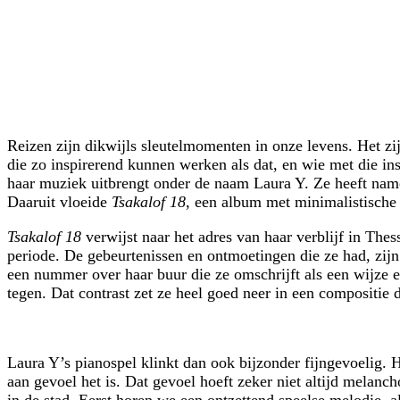
Reizen zijn dikwijls sleutelmomenten in onze levens. Het z
die zo inspirerend kunnen werken als dat, en wie met die insp
haar muziek uitbrengt onder de naam Laura Y. Ze heeft name
Daaruit vloeide
Tsakalof
18
, een album met minimalistische 
Tsakalof 18
verwijst naar het adres van haar verblijf in The
periode. De gebeurtenissen en ontmoetingen die ze had, zij
een nummer over haar buur die ze omschrijft als een wijze 
tegen. Dat contrast zet ze heel goed neer in een compositie
Laura Y’s pianospel klinkt dan ook bijzonder fijngevoelig. H
aan gevoel het is. Dat gevoel hoeft zeker niet altijd melanch
in de stad. Eerst horen we een ontzettend speelse melodie, a