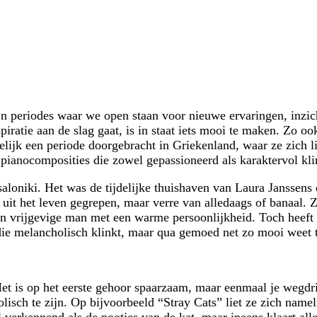
ijn periodes waar we open staan voor nieuwe ervaringen, inzi
iratie aan de slag gaat, is in staat iets mooi te maken. Zo oo
lijk een periode doorgebracht in Griekenland, waar ze zich 
pianocomposities die zowel gepassioneerd als karaktervol kli
ssaloniki. Het was de tijdelijke thuishaven van Laura Janssens
n uit het leven gegrepen, maar verre van alledaags of banaal
en vrijgevige man met een warme persoonlijkheid. Toch heeft
 die melancholisch klinkt, maar qua gemoed net zo mooi weet 
et is op het eerste gehoor spaarzaam, maar eenmaal je wegdrij
olisch te zijn. Op bijvoorbeeld “Stray Cats” liet ze zich nameli
l verkennend als de pootjes van de kat, maar ineens klaart all